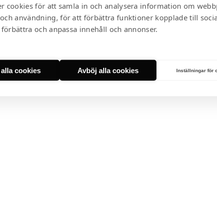
r cookies för att samla in och analysera information om webb
och användning, för att förbättra funktioner kopplade till soci
Besök vår informationssida om Åre Water
t förbättra och anpassa innehåll och annonser.
Till Åre Water
t alla cookies
Avböj alla cookies
Inställningar för