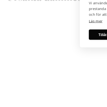
Vi använde
prestanda 
och för at
Läs mer
Tillå