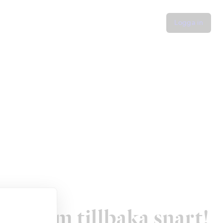
Logga in
t – kom tillbaka snart!