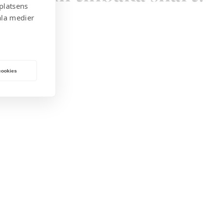
platsens
ala medier
 cookies