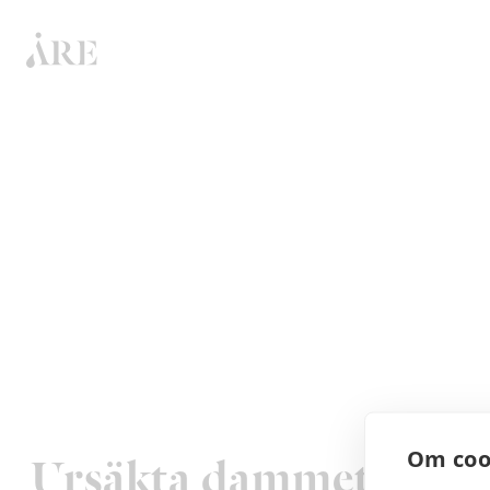
Om coo
Ursäkta dammet! Vi job